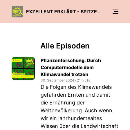
EXZELLENT ERKLÄRT - SPITZENFORSCHUNG FÜR ALLE
Alle Episoden
Pflanzenforschung: Durch
Computermodelle dem
Klimawandel trotzen
30. September 2024
‧
21m 51s
Die Folgen des Klimawandels
gefährden Ernten und damit
die Ernährung der
Weltbevölkerung. Auch wenn
wir ein jahrhundertealtes
Wissen über die Landwirtschaft