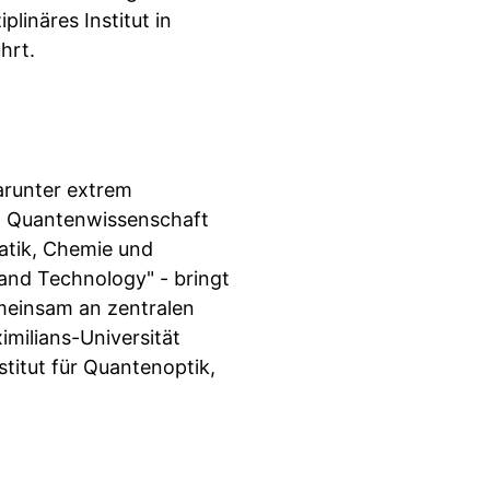
linäres Institut in
hrt.
arunter extrem
. Quantenwissenschaft
matik, Chemie und
and Technology" - bringt
meinsam an zentralen
milians-Universität
itut für Quantenoptik,