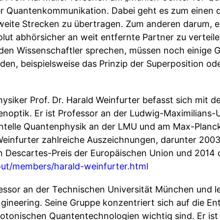
er Quantenkommunikation. Dabei geht es zum einen 
eite Strecken zu übertragen. Zum anderen darum, ei
ut abhörsicher an weit entfernte Partner zu verteile
iden Wissenschaftler sprechen, müssen noch einige 
den, beispielsweise das Prinzip der Superposition od
siker Prof. Dr. Harald Weinfurter befasst sich mit 
optik. Er ist Professor an der Ludwig-Maximilians-
entelle Quantenphysik an der LMU und am Max-Planck-
 Weinfurter zahlreiche Auszeichnungen, darunter 2003
 Descartes-Preis der Europäischen Union und 2014 
ut/members/harald-weinfurter.html
rofessor an der Technischen Universität München und l
neering. Seine Gruppe konzentriert sich auf die En
photonischen Quantentechnologien wichtig sind. Er ist